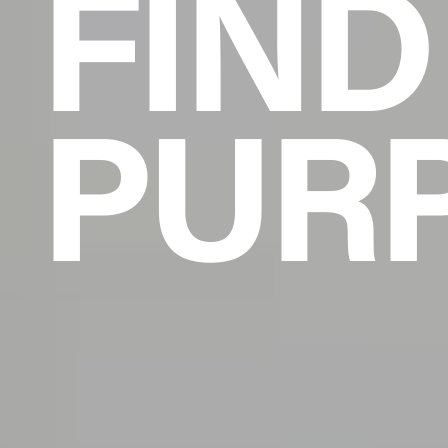
FIND
PURP