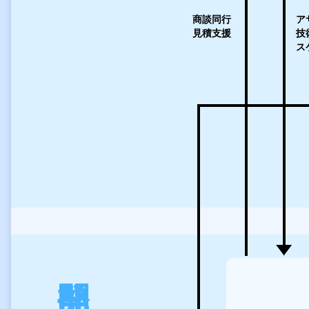
商談同行
ア
見積支援
技
ス