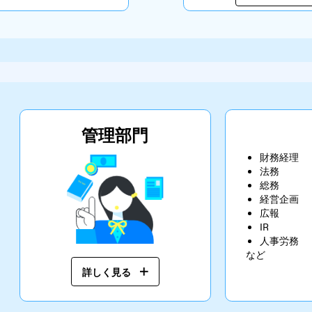
管理部門
財務経理
法務
総務
経営企画
広報
IR
人事労務
など
詳しく見る