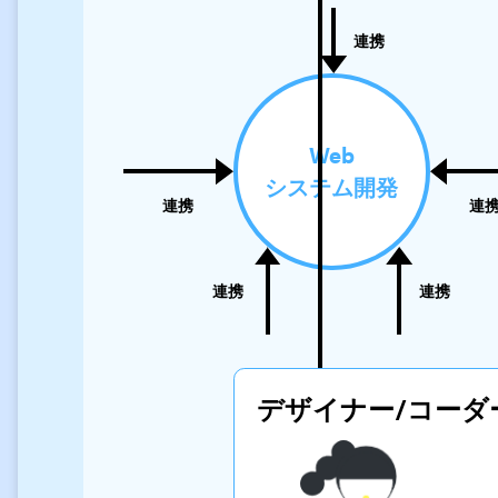
連携
Web
システム開発
連携
連
連携
連携
デザイナー/
コーダ