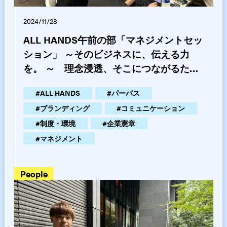
2024/11/28
ALL HANDS午前の部「マネジメントセッ
ション」 ～そのビジネスに、伝える力
を。 ～ 理念浸透、そこにつながるため
の役割や使命について
#
ALL HANDS
#
パーパス
#
ブランディング
#
コミュニケーション
#
制度・環境
#
企業憲章
#
マネジメント
people