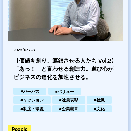
2026/05/28
【価値を創り、連鎖させる人たち Vol.2】
「あっ！」と言わせる創造力。遊び心が
ビジネスの進化を加速させる。
#
パーパス
#
バリュー
#
ミッション
#
社員表彰
#
社風
#
制度・環境
#
企業憲章
#
文化
people