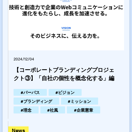
2024/12/04
【コーポレートブランディングプロジェ
クト③】「自社の個性を概念化する」編
#
パーパス
#
ビジョン
#
ブランディング
#
ミッション
#
理念
#
社風
#
企業憲章
news