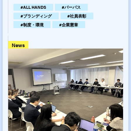
ついて
#
ALL HANDS
#
パーパス
#
ブランディング
#
社員表彰
#
制度・環境
#
企業憲章
news