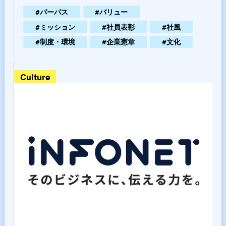
#
パーパス
#
バリュー
#
ミッション
#
社員表彰
#
社風
#
制度・環境
#
企業憲章
#
文化
culture