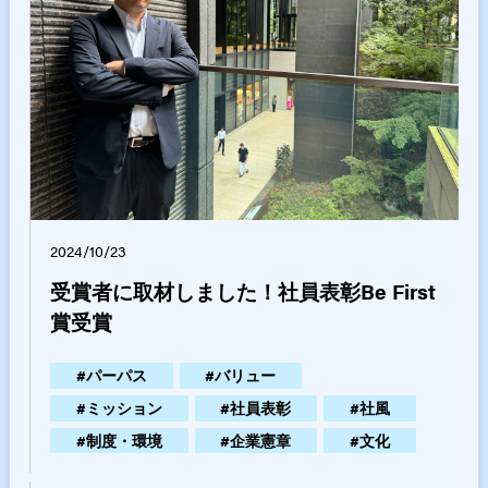
2024/10/23
受賞者に取材しました！社員表彰Be First
賞受賞
#
パーパス
#
バリュー
#
ミッション
#
社員表彰
#
社風
#
制度・環境
#
企業憲章
#
文化