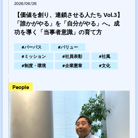
2026/06/26
【価値を創り、連鎖させる人たち Vol.3】
「誰かがやる」を「自分がやる」へ。成
功を導く「当事者意識」の育て方
#
パーパス
#
バリュー
#
ミッション
#
社員表彰
#
社風
#
制度・環境
#
企業憲章
#
文化
people